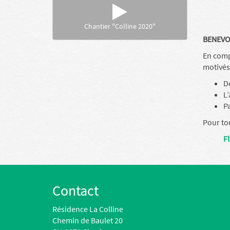
Chantier "Colline 2020"
BENEVOL
En comp
motivés
De
L’
Pa
Pour tou
F
Contact
Résidence La Colline
Chemin de Baulet 20