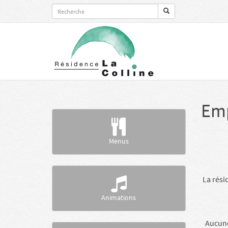
Recherche
pour:
Emp
Menus
La rési
Animations
Aucune