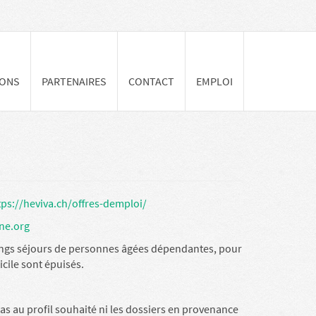
IONS
PARTENAIRES
CONTACT
EMPLOI
tps://heviva.ch/offres-demploi/
ne.org
n longs séjours de personnes âgées dépendantes, pour
cile sont épuisés.
s au profil souhaité ni les dossiers en provenance