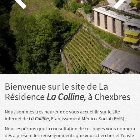
Bienvenue sur le site de La
Résidence
La Colline,
à Chexbres
Nous sommes très heureux de vous accueillir sur le site
internet de
La Colline
, Etablissement Médico-Social (EMS) !
Nous espérons que la consultation de ces pages vous donnera
dès à présent les renseignements que vous cherchez et l’envie