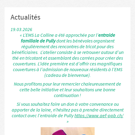
Actualités
19.03.2026
19.03.2026
Bénévoles ?
« L’EMS La Colline a été approchée par l’
entraide
familiale de Pully
dont les bénévoles organisent
Rejoignez-nous !
régulièrement des rencontres de tricot pour des
En complément de l’accompagnement des résidents par
bénéficiaires. L’atelier consiste à se retrouver autour d’un
les professionnels, nous sommes à la recherche de
thé en tricotant et assemblant des carrées pour créer des
volontaires motivés pour donner du temps pour :
couvertures. L’idée première est d’offrir ces magnifiques
couvertures à l’admission de nouveaux résidents à l’EMS
Des visites aux personnes souffrant de solitude.
(cadeau de bienvenue).
L’aide et l’accompagnement dans les activités
Nous profitons pour leur remercier chaleureusement de
d’animation et sorties.
cette belle initiative et leur souhaitons une bonne
Participer aux activités festives (préparation /
continuation !
déroulement).
Si vous souhaitez faire un don à votre convenance ou
Pour tout renseignement : merci de vous adresser à la
apporter de la laine, n’hésitez pas à prendre directement
réception de La Colline.
contact avec l’entraide de Pully
https://www.aef-ppb.ch/
»
Flyer bénévole